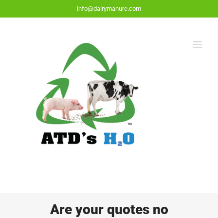
Skip
info@dairymanure.com
to
content
Are your quotes no